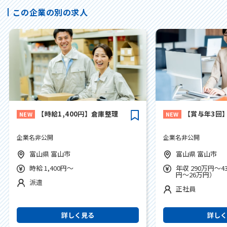
この企業の別の求人
【時給1,400円】倉庫整理
【賞与年3回
企業名非公開
企業名非公開
富山県 富山市
富山県 富山市
時給 1,400円～
年収 290万円～4
円～26万円）
派遣
正社員
詳しく見る
詳し