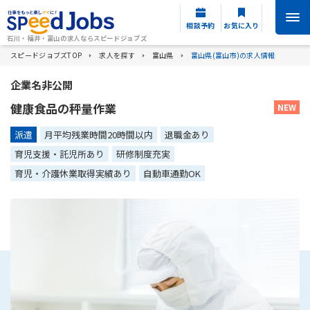
相談予約
お気に入り
石川・福井・富山の求人ならスピードジョブズ
スピードジョブズTOP
求人を探す
富山県
富山県(富山市)の求人情報
企業名非公開
健康食品の秤量作業
派遣
月平均残業時間20時間以内
退職金あり
育児支援・託児所あり
研修制度充実
育児・介護休業取得実績あり
自動車通勤OK