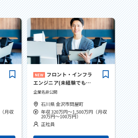
フロント・インフラ
エンジニア(未経験でも
AWS資格持っている方大
企業名非公開
歓迎)
石川県 金沢市問屋町
円（月収
年収 320万円～1,500万円（月収
20万円～100万円）
正社員