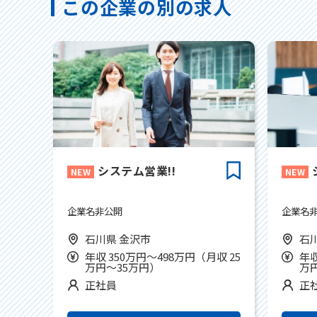
この企業の別の求人
システム営業!!
企業名非公開
企業名
石川県 金沢市
石
年収 350万円～498万円（月収 25
年収
万円～35万円）
万
正社員
正