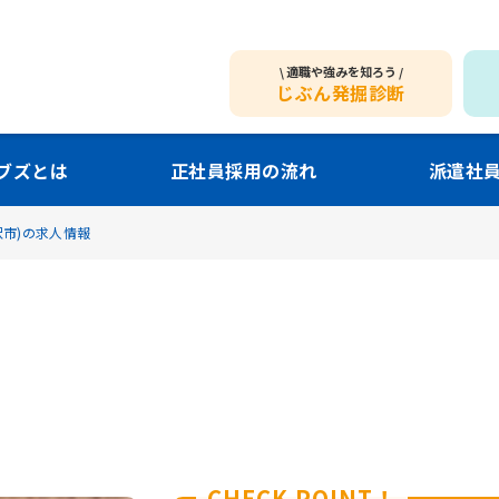
適職や強みを知ろう
じぶん発掘診断
ブズとは
正社員採用の流れ
派遣社
沢市)の求人情報
CHECK POINT！