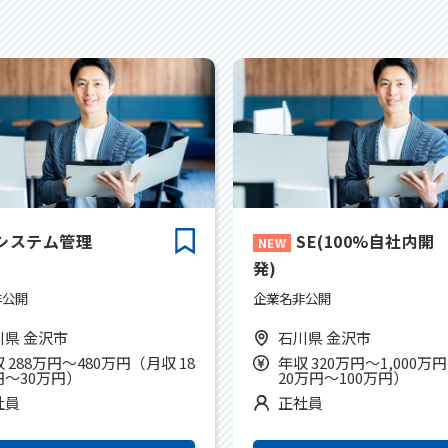
システム管理
SE(100%自社内開
発)
非公開
企業名非公開
川県 金沢市
石川県 金沢市
 288万円～480万円（月収 18
年収 320万円～1,000万
円～30万円）
20万円～100万円）
社員
正社員