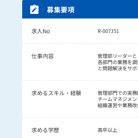
募集要項
求人No
R-007351
仕事内容
管理部リーダーと
各部門の業務を調
と問題解決をサポ
求めるスキル・経験
管理部門での実務経
チームマネジメン
組織運営や業務改
求める学歴
高卒以上