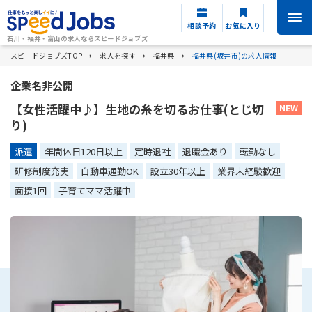
相談予約
お気に入り
石川・福井・富山の求人ならスピードジョブズ
スピードジョブズTOP
求人を探す
福井県
福井県(坂井市)の求人情報
企業名非公開
【女性活躍中♪】生地の糸を切るお仕事(とじ切
り)
派遣
年間休日120日以上
定時退社
退職金あり
転勤なし
研修制度充実
自動車通勤OK
設立30年以上
業界未経験歓迎
面接1回
子育てママ活躍中