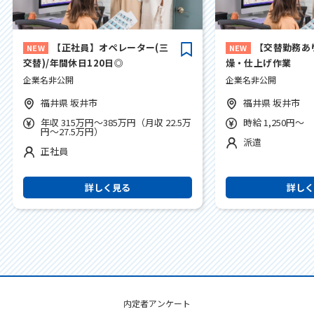
【正社員】オペレーター(三
【交替勤務あ
交替)/年間休日120日◎
燥・仕上げ作業
企業名非公開
企業名非公開
福井県 坂井市
福井県 坂井市
年収 315万円～385万円（月収 22.5万
時給 1,250円～
円～27.5万円）
派遣
正社員
詳しく見る
詳し
内定者アンケート