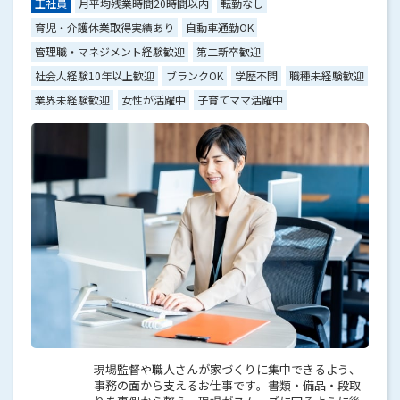
正社員
月平均残業時間20時間以内
転勤なし
育児・介護休業取得実績あり
自動車通勤OK
管理職・マネジメント経験歓迎
第二新卒歓迎
社会人経験10年以上歓迎
ブランクOK
学歴不問
職種未経験歓迎
業界未経験歓迎
女性が活躍中
子育てママ活躍中
現場監督や職人さんが家づくりに集中できるよう、
事務の面から支えるお仕事です。書類・備品・段取