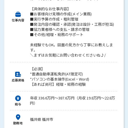
【具体的なお仕事内容】
■お客様向け見積の作成(メイン業務)
■実行予算の作成・粗利管理
仕事内容
■発注内容の確認・承認(発注は設計・工務が担当)
■協力業者様への支払・請求の管理
■その他/経理・総務のサポート
未経験でもOK。図面の見方から丁寧にお教えしま
す。
＼まずはお気軽にお問い合わせくださいね♪/
【必須】
*普通自動車運転免許(AT限定可)
*パソコンの基本操作(Excel・Word)
応募資格
【あれば尚可】経理・総務の経験
年収 336.6万円～387.6万円（月収 19.8万円～22.8万
円）
給与
福井県 福井市
勤務地