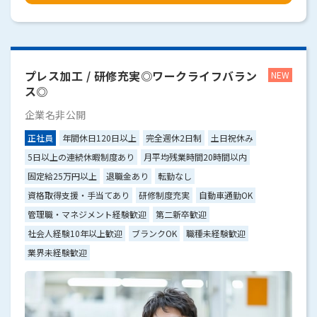
プレス加工 / 研修充実◎ワークライフバラン
ス◎
企業名非公開
正社員
年間休日120日以上
完全週休2日制
土日祝休み
5日以上の連続休暇制度あり
月平均残業時間20時間以内
固定給25万円以上
退職金あり
転勤なし
資格取得支援・手当てあり
研修制度充実
自動車通勤OK
管理職・マネジメント経験歓迎
第二新卒歓迎
社会人経験10年以上歓迎
ブランクOK
職種未経験歓迎
業界未経験歓迎