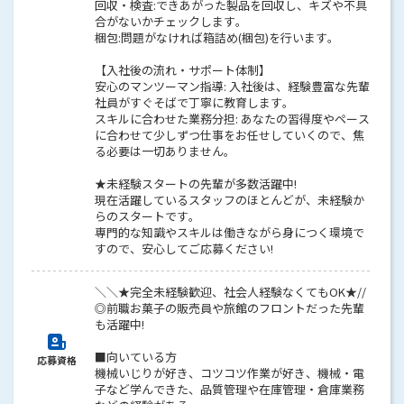
回収・検査:できあがった製品を回収し、キズや不具
合がないかチェックします。
梱包:問題がなければ箱詰め(梱包)を行います。
【入社後の流れ・サポート体制】
安心のマンツーマン指導: 入社後は、経験豊富な先輩
社員がすぐそばで丁寧に教育します。
スキルに合わせた業務分担: あなたの習得度やペース
に合わせて少しずつ仕事をお任せしていくので、焦
る必要は一切ありません。
★未経験スタートの先輩が多数活躍中!
現在活躍しているスタッフのほとんどが、未経験か
らのスタートです。
専門的な知識やスキルは働きながら身につく環境で
すので、安心してご応募ください!
＼＼★完全未経験歓迎、社会人経験なくてもOK★//
◎前職お菓子の販売員や旅館のフロントだった先輩
も活躍中!
■向いている方
応募資格
機械いじりが好き、コツコツ作業が好き、機械・電
子など学んできた、品質管理や在庫管理・倉庫業務