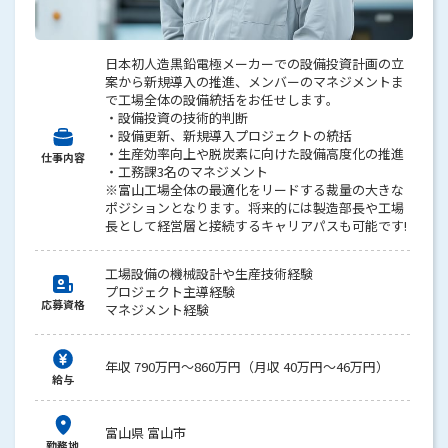
日本初人造黒鉛電極メーカーでの設備投資計画の立
案から新規導入の推進、メンバーのマネジメントま
で工場全体の設備統括をお任せします。
・設備投資の技術的判断
・設備更新、新規導入プロジェクトの統括
・生産効率向上や脱炭素に向けた設備高度化の推進
仕事内容
・工務課3名のマネジメント
※富山工場全体の最適化をリードする裁量の大きな
ポジションとなります。将来的には製造部長や工場
長として経営層と接続するキャリアパスも可能です!
工場設備の機械設計や生産技術経験
プロジェクト主導経験
応募資格
マネジメント経験
年収 790万円～860万円（月収 40万円～46万円）
給与
富山県 富山市
勤務地