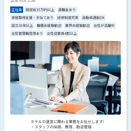
企業名非公開
正社員
固定給35万円以上
退職金あり
資格取得支援・手当てあり
研修制度充実
自動車通勤OK
設立30年以上
職種未経験歓迎
業界未経験歓迎
女性が活躍中
女性管理職登用あり
女性従業員4割以上
ホテルの運営に関わる業務をお任せします!
・スタッフの採用、教育、勤怠管理