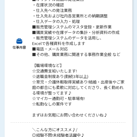
・在庫状況の確認
・仕入先への発注業務
・仕入先および社内各営業所との納期調整
・仕入データの入力・処理
■販売管理システムのマスタ登録・更新作業
■購買実績や在庫データの集計・分析資料の作成
・販売管理システムのデータを活用し、
Excelで各種資料を作成します
仕事内容
■電話・メール対応
■その他、購買業務に関連する事務作業全般 など
【職場環境など】
☆交通費支給いたします!
☆退職金制度あり(勤続3年以上)
☆育児・介護休暇取得実績あり!結婚・出産後やご家
庭の都合にも柔軟に対応してくださり、長く勤めれ
る環境が整ってます♪
☆マイカー通勤可・駐車場有!
☆転勤なしの案件です
まずはお気軽にお問い合わせくださいね♪
＼こんな方にオススメ♪/
◎経験不問!未経験者活躍中♪