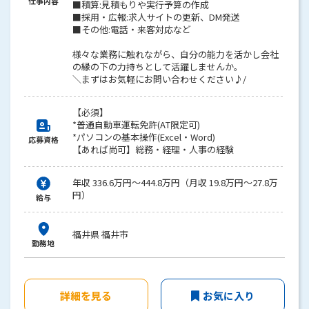
仕事内容
■積算:見積もりや実行予算の作成
■採用・広報:求人サイトの更新、DM発送
■その他:電話・来客対応など
様々な業務に触れながら、自分の能力を活かし会社
の縁の下の力持ちとして活躍しませんか。
＼まずはお気軽にお問い合わせください♪/
【必須】
*普通自動車運転免許(AT限定可)
*パソコンの基本操作(Excel・Word)
応募資格
【あれば尚可】総務・経理・人事の経験
年収 336.6万円～444.8万円（月収 19.8万円～27.8万
円）
給与
福井県 福井市
勤務地
詳細を見る
お気に入り