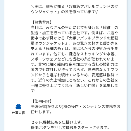
＼実は、誰もが知る「超有名アパレルブランドのダ
ウンジャケット」の糸を作っています!/
【募集背景】
当社は、みなさんの生活にとても身近な「繊維」の
製造・加工を行っている会社です。例えば、お店や
街中で必ず見かける『大手アパレルブランドの超軽
量ダウンジャケット』。あの驚きの軽さと暖かさを
支える「極細の糸」は、実は私たちの技術から生ま
れています。他にも、身近なストッキングや水着、
スポーツウェアなどにも当社の糸が使われていま
す。非常に細く繊細な糸を加工する当社の技術力は
国内でも数社しか持っておらず、世界的な大手ブラ
ンドからも選ばれ続けているため、安定感は抜群で
す。近年の売上増加にともない、これからの当社を
一緒に盛り上げてくれる「新しい仲間」を募集しま
す!
【仕事内容】
高速仮撚(かりより)機の操作・メンテナンス業務をお
任せします。
仕事内容
セット:機械に糸を仕掛けます。
稼働:ボタンを押して機械をスタートさせます。