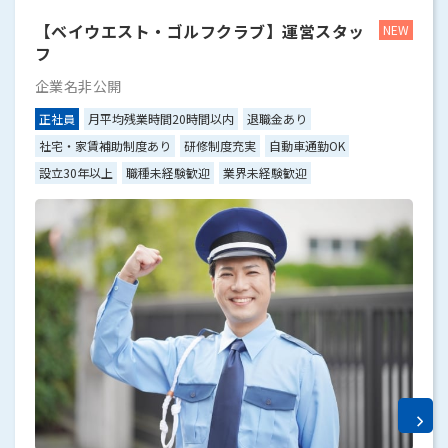
【ベイウエスト・ゴルフクラブ】運営スタッ
フ
企業名非公開
正社員
月平均残業時間20時間以内
退職金あり
社宅・家賃補助制度あり
研修制度充実
自動車通勤OK
設立30年以上
職種未経験歓迎
業界未経験歓迎
p