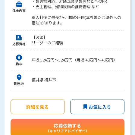
・お客様対応、近隣企業やお店などへのPR
・売上管理、建物設備の維持管理 など
仕事内容
※入社後に最長2ヶ月間の研修(本社または県外への
宿泊)があります。
【必須】
リーダーのご経験
応募資格
年収 524万円～524万円（月収 40万円～40万円）
給与
福井県 福井市
勤務地
詳細を見る
お気に入り
応募依頼する
（キャリアアドバイザー）