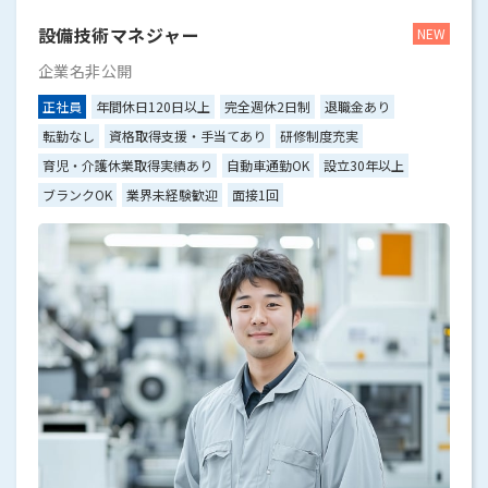
設備技術マネジャー
企業名非公開
正社員
年間休日120日以上
完全週休2日制
退職金あり
転勤なし
資格取得支援・手当てあり
研修制度充実
育児・介護休業取得実績あり
自動車通勤OK
設立30年以上
ブランクOK
業界未経験歓迎
面接1回