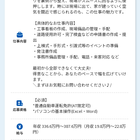
りを裏側から整え、現場がスムーズに回るように後
押しします。時には現場に出て、家が建っていく空
気を間近で感じられるのも、この仕事の魅力です。
【具体的なお仕事内容】
・工事看板の作成、現場備品の管理・手配
・道路使用許可・完了検査などの申請書の作成・提
出
仕事内容
・上棟式・手形式・引渡式等のイベントの準備
・発注書作成
・事務所備品管理・手配、電話・来客対応 など
最初から全部できなくて大丈夫!
得意なことから、あなたのペースで幅を広げていけ
ます。
＼まずはお気軽にお問い合わせください♪/
【必須】
*普通自動車運転免許(AT限定可)
応募資格
*パソコンの基本操作(Excel・Word)
年収 336.6万円～387.6万円（月収 19.8万円～22.8万
円）
給与