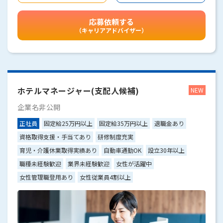
応募依頼する
（キャリアアドバイザー）
ホテルマネージャー(支配人候補)
企業名非公開
正社員
固定給25万円以上
固定給35万円以上
退職金あり
資格取得支援・手当てあり
研修制度充実
育児・介護休業取得実績あり
自動車通勤OK
設立30年以上
職種未経験歓迎
業界未経験歓迎
女性が活躍中
女性管理職登用あり
女性従業員4割以上