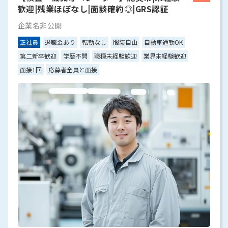
歓迎|残業ほぼなし|面談確約◎|GRS認証
企業名非公開
正社員
退職金あり
転勤なし
服装自由
自動車通勤OK
第二新卒歓迎
学歴不問
職種未経験歓迎
業界未経験歓迎
面接1回
応募者全員と面接