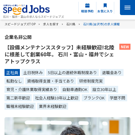
相談予約
お気に入り
石川・福井・富山の求人ならスピードジョブズ
スピードジョブズTOP
求人を探す
石川県
石川県(金沢市)の求人情報
企業名非公開
【設備メンテナンススタッフ】未経験歓迎!北陸
に根差して創業60年。 石川・富山・福井でシェ
アトップクラス
正社員
土日祝休み
5日以上の連続休暇制度あり
退職金あり
転勤なし
資格取得支援・手当てあり
研修制度充実
育児・介護休業取得実績あり
自動車通勤OK
設立30年以上
第二新卒歓迎
社会人経験10年以上歓迎
ブランクOK
学歴不問
職種未経験歓迎
業界未経験歓迎