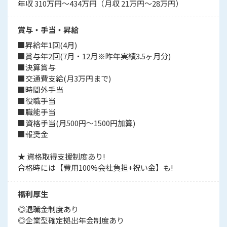
年収 310万円～434万円（月収 21万円～28万円）
賞与・手当・昇給
■昇給年1回(4月)
■賞与年2回(7月・12月※昨年実績3.5ヶ月分)
■決算賞与
■交通費支給(月3万円まで)
■時間外手当
■役職手当
■職能手当
■資格手当(月500円～1500円加算)
■報奨金
★ 資格取得支援制度あり!
合格時には【費用100%会社負担+祝い金】も!
福利厚生
◎退職金制度あり
◎企業型確定拠出年金制度あり