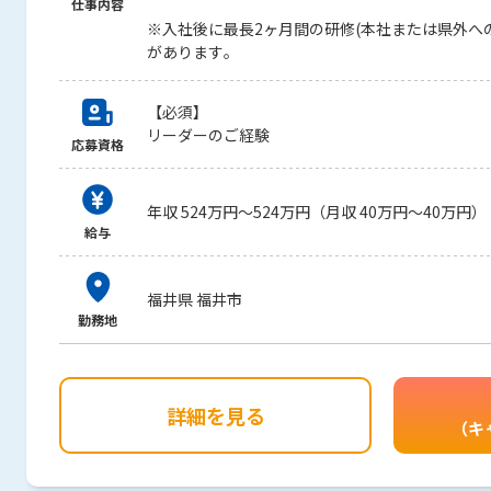
仕事内容
※入社後に最長2ヶ月間の研修(本社または県外へ
があります。
【必須】
リーダーのご経験
応募資格
年収 524万円～524万円（月収 40万円～40万円）
給与
福井県 福井市
勤務地
詳細を見る
（キ