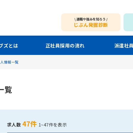
適職や強みを知ろう
じぶん発掘診断
ブズとは
正社員採用の流れ
派遣社
求人情報一覧
一覧
47件
求人数
1~47件を表示