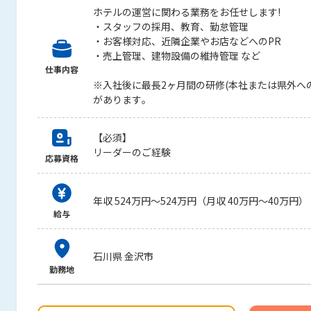
ホテルの運営に関わる業務をお任せします!
・スタッフの採用、教育、勤怠管理
・お客様対応、近隣企業やお店などへのPR
・売上管理、建物設備の維持管理 など
仕事内容
※入社後に最長2ヶ月間の研修(本社または県外へ
があります。
【必須】
リーダーのご経験
応募資格
年収 524万円～524万円（月収 40万円～40万円）
給与
石川県 金沢市
勤務地