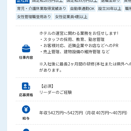
正社員
固定給25万円以上
固定給35万円以上
退職金あり
資
育児・介護休業取得実績あり
自動車通勤OK
設立30年以上
職
女性管理職登用あり
女性従業員4割以上
ホテルの運営に関わる業務をお任せします!
・スタッフの採用、教育、勤怠管理
・お客様対応、近隣企業やお店などへのPR
・売上管理、建物設備の維持管理 など
仕事内容
※入社後に最長2ヶ月間の研修(本社または県外へ
があります。
【必須】
リーダーのご経験
応募資格
年収 542万円～542万円（月収 40万円～40万円）
給与