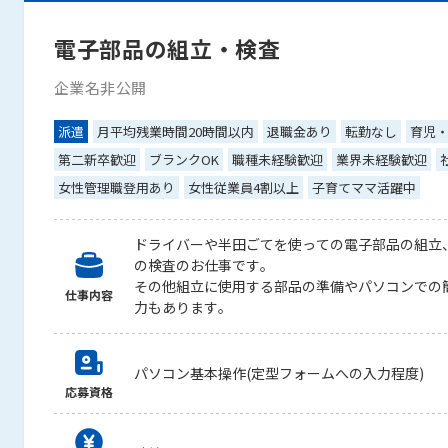
電子部品の組立・検査
企業名非公開
派遣
月平均残業時間20時間以内
退職金あり
転勤なし
育児
第二新卒歓迎
ブランクOK
職種未経験歓迎
業界未経験歓迎
女性管理職登用あり
女性従業員4割以上
子育てママ活躍中
ドライバーや半田ごてを使っての電子部品の組立
の検査のお仕事です。
その他組立に使用する部品の準備やパソコンでの
仕事内容
力もあります。
パソコン基本操作(定型フォームへの入力程度)
応募資格