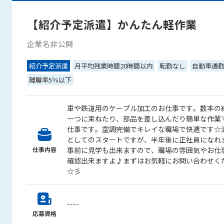
【紹介予定派遣】かんたん軽作業
企業名非公開
紹介予定派遣
月平均残業時間20時間以内
転勤なし
自動車通勤
離職率5％以下
車や鉄道用のケーブル加工のお仕事です。数本の
一つに束ねたり、部品を差し込んだり簡単な作業
仕事です。空調完備でキレイな職場で快適です☆
としてのスタートですが、半年後に正社員になれ
仕事内容
事前に見学も出来ますので、職場の雰囲気やお仕
確認出来ますよ♪まずはお気軽にお問い合わせく
☆彡
----
応募資格