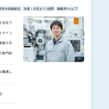
業界未経験歓迎
急募！内定まで2週間
離職率5％以下
る会社で
をメイン
業者の手
の専門的
は優遇し
円）