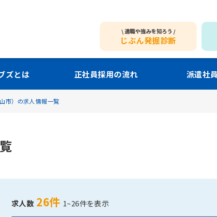
適職や強みを知ろう
じぶん発掘診断
ブズとは
正社員採用の流れ
派遣社
山市）の求人情報一覧
覧
26件
求人数
1~26件を表示