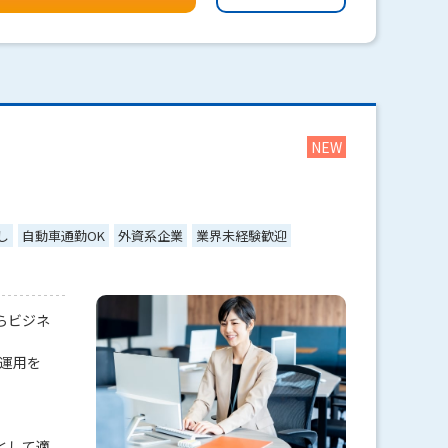
し
自動車通勤OK
外資系企業
業界未経験歓迎
らビジネ
/運用を
。
として適