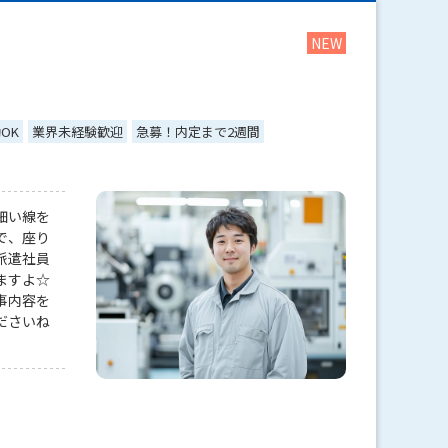
OK
業界未経験歓迎
急募！内定まで2週間
細い線を
で、座り
派遣社員
ますよ☆
事内容を
ださいね