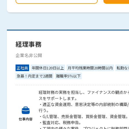
経理事務
企業名非公開
正社員
年間休日120日以上
月平均残業時間20時間以内
転勤な
急募！内定まで2週間
離職率5％以下
経理財務の実務を担当し、ファイナンスの観点か
スをサポートします。
・適正な資金運用、意思決定等の内部統制の構築
行う。
・G/L管理、売掛金管理、買掛金管理、資金管理
仕事内容
・監査対応、税務申告。
・工場内の様々な案件、プロジェクトに財務部門