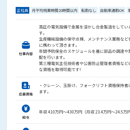
正社員
月平均残業時間20時間以内
転勤なし
自動車通勤OK
高圧の電気設備で金属を溶かし合金製造をしてい
す。
生産機械設備の保守点検、メンテナンス業務など
に携わって頂きます。
年間予防保全のスケジュールを基に部品の調達や
仕事内容
配を行います。
第三種電気主任技術者や公害防止管理者資格など
な資格を取得可能です!
・クレーン、玉掛け、フォークリフト資格保持者
ます。
応募資格
年収 410万円～430万円（月収 23.4万円～24.5万
給与