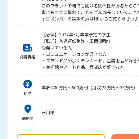
このフラットで何でも聞ける関係性があるからこ
事にもすぐに慣れて、どんどん成長していくこと
す◎メンバーの実際の声はHPからご覧ください♪
【必須】2027年3月卒業予定の学生
【歓迎】普通運転免許・車両(通勤)
◎向いている人
・コミュニケーションが好きな方
応募資格
・ブランド品やポケモンカード、古美術品が好き
・美術館やアート作品、百貨店が好きな方
年収 400万円～600万円（月収 28万円～33万円）
給与
石川県
勤務地