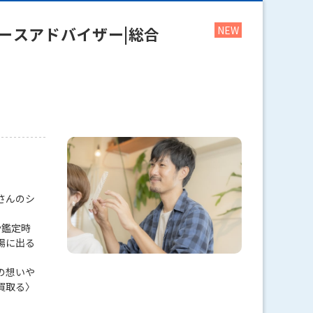
ースアドバイザー|総合
さんのシ
や鑑定時
場に出る
の想いや
買取る〉