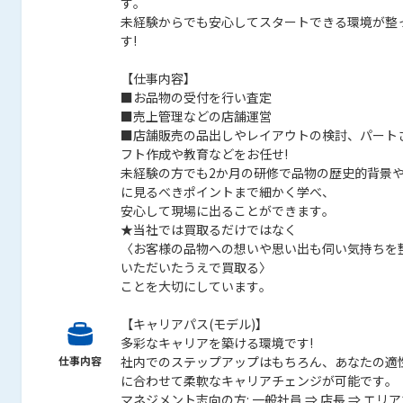
す。
未経験からでも安心してスタートできる環境が整
す!
【仕事内容】
■お品物の受付を行い査定
■売上管理などの店舗運営
■店舗販売の品出しやレイアウトの検討、パート
フト作成や教育などをお任せ!
未経験の方でも2か月の研修で品物の歴史的背景
に見るべきポイントまで細かく学べ、
安心して現場に出ることができます。
★当社では買取るだけではなく
〈お客様の品物への想いや思い出も伺い気持ちを
いただいたうえで買取る〉
ことを大切にしています。
【キャリアパス(モデル)】
多彩なキャリアを築ける環境です!
仕事内容
社内でのステップアップはもちろん、あなたの適
に合わせて柔軟なキャリアチェンジが可能です。
マネジメント志向の方: 一般社員 ⇒ 店長 ⇒ エリ