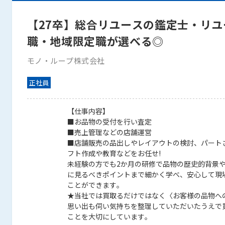
【27卒】総合リユースの鑑定士・リユ
職・地域限定職が選べる◎
モノ・ループ株式会社
正社員
【仕事内容】
■お品物の受付を行い査定
■売上管理などの店舗運営
■店舗販売の品出しやレイアウトの検討、パート
フト作成や教育などをお任せ!
未経験の方でも2か月の研修で品物の歴史的背景
に見るべきポイントまで細かく学べ、安心して現
ことができます。
★当社では買取るだけではなく〈お客様の品物へ
思い出も伺い気持ちを整理していただいたうえで
ことを大切にしています。