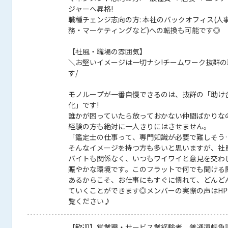
ジャーへ昇格!
職種チェンジ志向の方: 本社のバックオフィス(人
務・マーケティングなど)への転換も可能です◎
【社風・職場の雰囲気】
＼お堅いイメージは一切ナシ!チームワーク抜群の
す/
モノループが一番自慢できるのは、抜群の「助け
化」です!
誰かが困っていたら放っておかない仲間ばかりな
経験の方も絶対に一人きりにはさせません。
「鑑定士の仕事って、専門知識が必要で難しそう
そんなイメージを持つ方も多いと思いますが、社
バイトも関係なく、いつもワイワイと意見を交わ
賑やかな環境です。このフラットで何でも聞ける
あるからこそ、お仕事にもすぐに慣れて、どんど
ていくことができます◎メンバーの実際の声はH
覧ください♪
【歓迎】営業職・サービス業経験者、普通運転免