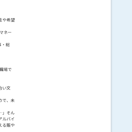
性や希望
アマネー
事・総
職場で
合い文
ので、未
…」そん
アルバイ
える賑や