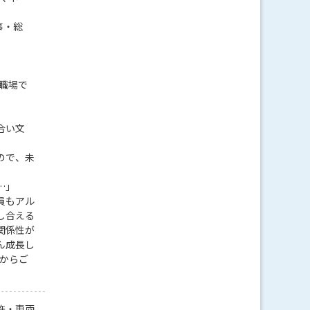
事・総
職場で
合い文
ので、未
…」
員もアル
し合える
関係性が
ん成長し
Pからご
許・車両