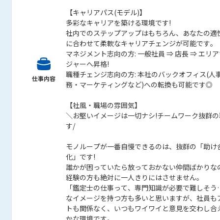
【キャリアパス(モデル)】
多彩なキャリアを築ける環境です!
社内でのステップアップはもちろん、あなたの適
に合わせて柔軟なキャリアチェンジが可能です。
マネジメント志向の方: 一般社員 ⇒ 店長 ⇒ エリ
ジャーへ昇格!
職種チェンジ志向の方: 本社のバックオフィス(人
仕事内容
務・マーケティングなど)への転換も可能です◎
【社風・職場の雰囲気】
＼お堅いイメージは一切ナシ!チームワーク抜群の
す/
モノループが一番自慢できるのは、抜群の「助け
化」です!
誰かが困っていたら放っておかない仲間ばかりな
経験の方も絶対に一人きりにはさせません。
「鑑定士の仕事って、専門知識が必要で難しそう
なイメージを持つ方も多いと思いますが、社員も
トも関係なく、いつもワイワイと意見を交わし合
かな環境です。