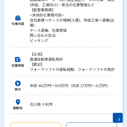
(併設、工場向け)・発注の在庫管理など
【配管業務課】
<具体的な業務内容>
自社倉庫へホースの格納(入庫)、併設工場へ運搬(出
仕事内容
庫)
ホース運搬、在庫管理
問い合わせ担当
ピッキング
【必須】
普通自動車運転免許
【歓迎】
応募資格
フォークリフトの運転経験、フォークリフトの免許
年収 482万円～554万円（月収 27万円～31万円）
給与
石川県 小松市
勤務地
p