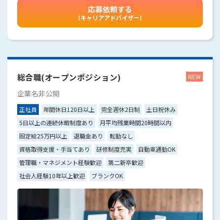
応募依頼する
（キャリアアドバイザー）
総合職(オープンポジション)
企業名非公開
正社員
年間休日120日以上
完全週休2日制
土日祝休み
5日以上の連続休暇制度あり
月平均残業時間20時間以内
固定給25万円以上
退職金あり
転勤なし
資格取得支援・手当てあり
研修制度充実
自動車通勤OK
管理職・マネジメント経験歓迎
第二新卒歓迎
社会人経験10年以上歓迎
ブランクOK