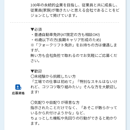
100年の永続的企業を目指し、従業員と共に成長し、
従業員(家族)が働きたいと思える会社であることをビ
ジョンとして掲げています。
▼必須
・普通自動車免許(AT限定の方も相談OK!)
・45歳以下の方(長期キャリア形成のため)
※「フォークリフト免許」をお持ちの方は優遇しま
すが、
無い方も会社負担で取れるのでお気軽にご応募くだ
さい。
▼歓迎
〇未経験から挑戦したい方
「工場での仕事は初めて」「特別なスキルはないけ
れど、コツコツ取り組みたい」そんな方を大歓迎し
ます!
応募資格
〇気配りや目配りが得意な方
指示されたことだけでなく、「あそこが散らかって
いるから片付けようかな」など、
ちょっとした機転や先回りの行動ができると助かり
ます。