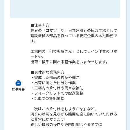
■仕事内容
世界の「コマツ」や「日立建機」の協力工場として
建設機械の部品を作っている安定企業の本社勤務で
す。
工場内の「何でも屋さん」としてライン作業のサポ
ートや、
出荷・検品に関わる軽作業をおまかせします。
■具体的な業務内容
・完成した部品の検品や梱包
・出荷に向けた仕分け作業
・工場内の片付けや簡単な補助
仕事内容
・フォークリフトでの配送業務
・2t車での集配業務
「次はこの片付けをしようかな」など、
周りの状況を見ながら臨機応変に動いていただける
と非常に助かります!
難しい機械の操作や専門知識は不要です◎