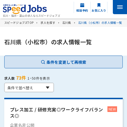
相談予約
お気に入り
石川・福井・富山の求人ならスピードジョブズ
スピードジョブズTOP
求人を探す
石川県
石川県（小松市）の求人情報一覧
石川県（小松市）の求人情報一覧
条件を変更して再検索
73件
求人数
1~50件を表示
条件で並べ替え
プレス加工 / 研修充実◎ワークライフバラン
ス◎
企業名非公開