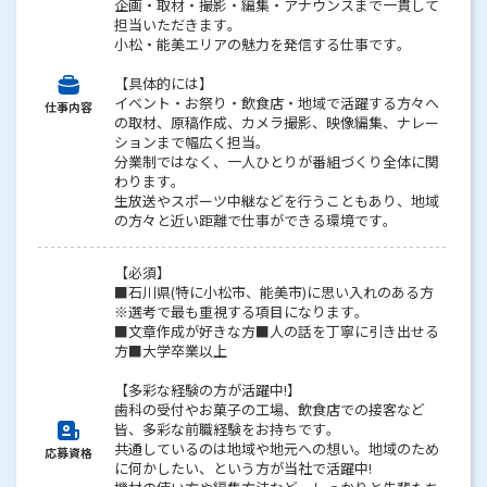
企画・取材・撮影・編集・アナウンスまで一貫して
担当いただきます。
小松・能美エリアの魅力を発信する仕事です。
【具体的には】
イベント・お祭り・飲食店・地域で活躍する方々へ
仕事内容
の取材、原稿作成、カメラ撮影、映像編集、ナレー
ションまで幅広く担当。
分業制ではなく、一人ひとりが番組づくり全体に関
わります。
生放送やスポーツ中継などを行うこともあり、地域
の方々と近い距離で仕事ができる環境です。
【必須】
■石川県(特に小松市、能美市)に思い入れのある方
※選考で最も重視する項目になります。
■文章作成が好きな方■人の話を丁寧に引き出せる
方■大学卒業以上
【多彩な経験の方が活躍中!】
歯科の受付やお菓子の工場、飲食店での接客など
皆、多彩な前職経験をお持ちです。
共通しているのは地域や地元への想い。地域のため
応募資格
に何かしたい、という方が当社で活躍中!