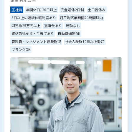
企業名非公開
正社員
年間休日120日以上
完全週休2日制
土日祝休み
5日以上の連続休暇制度あり
月平均残業時間20時間以内
固定給25万円以上
退職金あり
転勤なし
資格取得支援・手当てあり
自動車通勤OK
管理職・マネジメント経験歓迎
社会人経験10年以上歓迎
ブランクOK