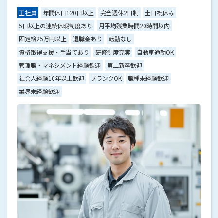
正社員
年間休日120日以上
完全週休2日制
土日祝休み
5日以上の連続休暇制度あり
月平均残業時間20時間以内
固定給25万円以上
退職金あり
転勤なし
資格取得支援・手当てあり
研修制度充実
自動車通勤OK
管理職・マネジメント経験歓迎
第二新卒歓迎
社会人経験10年以上歓迎
ブランクOK
職種未経験歓迎
業界未経験歓迎