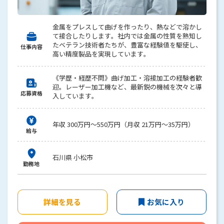
金属をプレスして曲げを作ったり、熱などで溶かし
て接合したりします。社内では金属の性質を熟知し
たベテラン技術者たちが、豊富な経験値を駆使し、
仕事内容
高い精度製品を実現しています。
《学歴・経歴不問》曲げ加工・溶接加工の経験者歓
迎。レーザー加工機など、最新鋭の機械を次々と導
応募資格
入しています。
年収 300万円～550万円（月収 21万円～35万円）
給与
石川県 小松市
勤務地
詳細を見る
お気に入り