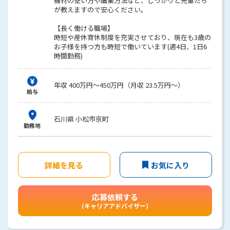
機材の使い方や編集方法など、しっかりと先輩たち
が教えますので安心ください。
【長く働ける職場】
時短や産休育休制度を充実させており、現在も3歳の
お子様を持つ方も時短で働いています(週4日、1日6
時間勤務)
年収 400万円～450万円（月収 23.5万円～）
給与
石川県 小松市京町
勤務地
詳細を見る
お気に入り
応募依頼する
（キャリアアドバイザー）