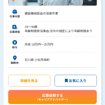
建設機械部品の溶接作業
仕事内容
18～40歳
年齢制限該当事由:法令の規定により年齢制限あり
応募資格
月収 18万円～25万円
給与
石川県 小松市串町
勤務地
詳細を見る
お気に入り
応募依頼する
（キャリアアドバイザー）