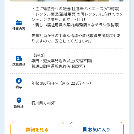
・主に得意先への配送(社用車:ハイエース(AT車)等)
・レンタル商品(福祉用具)の再レンタルに向けてのメ
ンテナンス業務、組立、引上げ
・新しい福祉用具の案内業務(簡単なチラシ作製等)
仕事内容
先輩社員からの丁寧な指導や資格取得支援制度もあ
りますので、安心してくださいね。
【必須】
専門・短大卒見込み以上(文理不問)
応募資格
普通自動車運転免許(AT限定可)
年収 380万円～（月収 22.3万円～）
給与
石川県 小松市
勤務地
詳細を見る
お気に入り