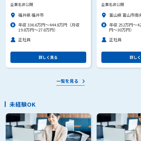
広い事務)
企業名非公開
企業名非公開
福井県 福井市
富山県 富山市南央
年収 336.6万円～444.8万円（月収
年収 252万円～4
19.8万円～27.8万円）
円～30万円）
正社員
正社員
詳しく見る
詳しく
一覧を見る
未経験OK