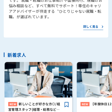
です。 就職・転職のお仕事紹介や面接同行、現職のお
悩み相談など、すべて無料でサポート！専任のキャリ
アアドバイザーが伴走する〝ひとりじゃない就職・転
職〟が選ばれています。
詳しく見る
新着求人
新しいことが好きな方◎/経
【年間休日1
営管理スタッフ(経理・総務など幅