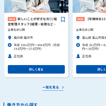
新しいことが好きな方◎/経
【年間休日1
営管理スタッフ(経理・総務など幅
広い事務)
企業名非公開
企業名非公開
福井県 福井市
富山県 富山市南央
年収 336.6万円～444.8万円（月収
年収 252万円～4
19.8万円～27.8万円）
円～30万円）
正社員
正社員
詳しく見る
詳しく
一覧を見る
働き方から探す